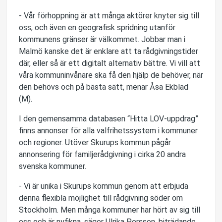
- Vår förhoppning är att många aktörer knyter sig till
oss, och även en geografisk spridning utanför
kommunens gränser är välkommet. Jobbar man i
Malmö kanske det är enklare att ta rådgivningstider
där, eller så är ett digitalt alternativ bättre. Vi vill att
våra kommuninvånare ska få den hjälp de behöver, när
den behövs och på bästa sätt, menar Åsa Ekblad
(M).
I den gemensamma databasen “Hitta LOV-uppdrag”
finns annonser för alla valfrihetssystem i kommuner
och regioner. Utöver Skurups kommun pågår
annonsering för familjerådgivning i cirka 20 andra
svenska kommuner.
- Vi är unika i Skurups kommun genom att erbjuda
denna flexibla möjlighet till rådgivning söder om
Stockholm. Men många kommuner har hört av sig till
oss och är nyfikna, säger Ulrika Persson, biträdande