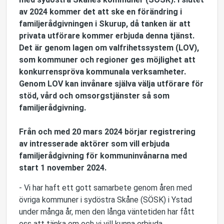
av 2024 kommer det att ske en förändring i
familjerådgivningen i Skurup, då tanken är att
privata utförare kommer erbjuda denna tjänst.
Det är genom lagen om valfrihetssystem (LOV),
som kommuner och regioner ges möjlighet att
konkurrenspröva kommunala verksamheter.
Genom LOV kan invånare själva välja utförare för
stöd, vård och omsorgstjänster så som
familjerådgivning.
Från och med 20 mars 2024 börjar registrering
av intresserade aktörer som vill erbjuda
familjerådgivning för kommuninvånarna med
start 1 november 2024.
- Vi har haft ett gott samarbete genom åren med
övriga kommuner i sydöstra Skåne (SÖSK) i Ystad
under många år, men den långa väntetiden har fått
oss att tänka om och vi vill kunna erbjuda