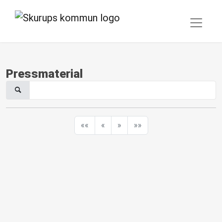
Pressmaterial
««
«
»
»»