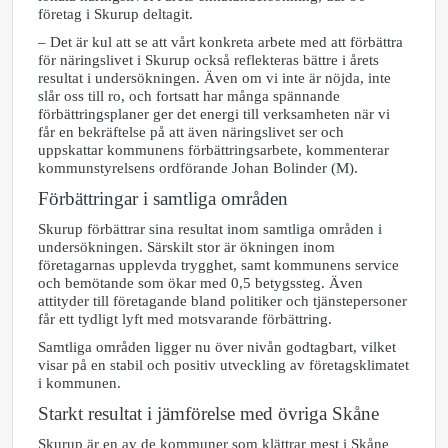
företag i Skurup deltagit.
– Det är kul att se att vårt konkreta arbete med att förbättra
för näringslivet i Skurup också reflekteras bättre i årets
resultat i undersökningen. Även om vi inte är nöjda, inte
slår oss till ro, och fortsatt har många spännande
förbättringsplaner ger det energi till verksamheten när vi
får en bekräftelse på att även näringslivet ser och
uppskattar kommunens förbättringsarbete, kommenterar
kommunstyrelsens ordförande Johan Bolinder (M).
Förbättringar i samtliga områden
Skurup förbättrar sina resultat inom samtliga områden i
undersökningen. Särskilt stor är ökningen inom
företagarnas upplevda trygghet, samt
kommunens service
och bemötande som ökar med 0,5 betygssteg. Även
attityder till företagande bland politiker och tjänstepersoner
får ett tydligt lyft med motsvarande förbättring.
Samtliga områden ligger nu över nivån godtagbart, vilket
visar på en stabil och positiv utveckling av företagsklimatet
i kommunen.
Starkt resultat i jämförelse med övriga Skåne
Skurup är en av de kommuner som klättrar mest i Skåne