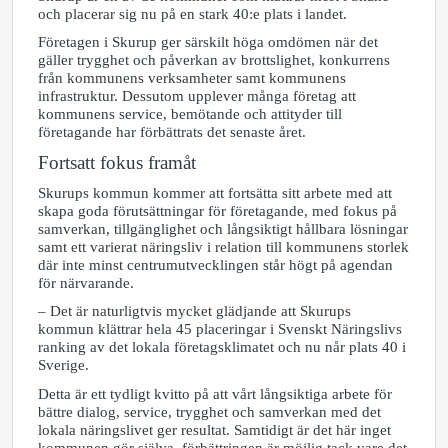
och placerar sig nu på en stark 40:e plats i landet.
Företagen i Skurup ger särskilt höga omdömen när det
gäller trygghet och påverkan av brottslighet, konkurrens
från kommunens verksamheter samt kommunens
infrastruktur. Dessutom upplever många företag att
kommunens service, bemötande och attityder till
företagande har förbättrats det senaste året.
Fortsatt fokus framåt
Skurups kommun kommer att fortsätta sitt arbete med att
skapa goda förutsättningar för företagande, med fokus på
samverkan, tillgänglighet och långsiktigt hållbara lösningar
samt ett varierat näringsliv i relation till kommunens storlek
där inte minst centrumutvecklingen står högt på agendan
för närvarande.
– Det är naturligtvis mycket glädjande att Skurups
kommun klättrar hela 45 placeringar i Svenskt Näringslivs
ranking av det lokala företagsklimatet och nu når plats 40 i
Sverige.
Detta är ett tydligt kvitto på att vårt långsiktiga arbete för
bättre dialog, service, trygghet och samverkan med det
lokala näringslivet ger resultat. Samtidigt är det här inget
kommunen gör själva, förbättringen är möjlig tack vare det